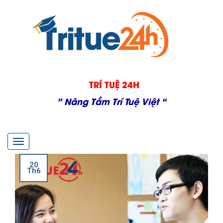
TRÍ TUỆ 24H
” Nâng Tầm Trí Tuệ Việt “
Toggle
navigation
20
Th6