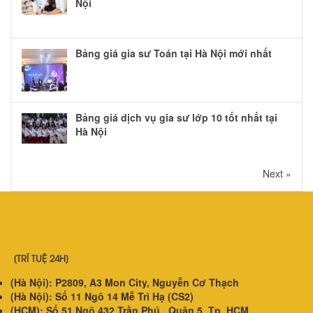
Nội
Bảng giá gia sư Toán tại Hà Nội mới nhất
Bảng giá dịch vụ gia sư lớp 10 tốt nhất tại
Hà Nội
Next »
[TRÍ TUỆ 24H]
(Hà Nội): P2809, A3 Mon City, Nguyễn Cơ Thạch
(Hà Nội): Số 11 Ngõ 14 Mễ Trì Hạ (CS2)
(HCM): Số 51 Ngõ 432 Trần Phú , Quận 5, Tp. HCM