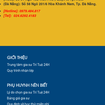
(Đà Nẵng): Số 58 Ngõ 201/6 Hòa Khánh Nam, Tp. Đà Nẵng.
[Hotline]: 0979.484.817
[Tel]: 024.6292.4183
GIỚI THIỆU
Trung tâm gia sư Trí Tuệ 24H
Quy trình nhận lớp
PHỤ HUYNH NÊN BIẾT
Lý do chọn gia sư Trí Tuệ 24H
Bảng giá gia sư
Quy định về học thử miễn phí