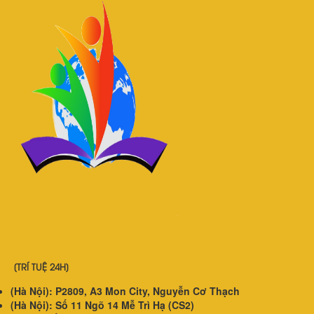
[TRÍ TUỆ 24H]
(Hà Nội): P2809, A3 Mon City, Nguyễn Cơ Thạch
(Hà Nội): Số 11 Ngõ 14 Mễ Trì Hạ (CS2)