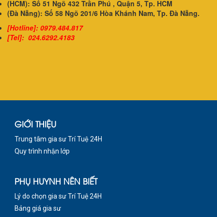
(HCM): Số 51 Ngõ 432 Trần Phú , Quận 5, Tp. HCM
(Đà Nẵng): Số 58 Ngõ 201/6 Hòa Khánh Nam, Tp. Đà Nẵng.
[Hotline]: 0979.484.817
[Tel]: 024.6292.4183
GIỚI THIỆU
Trung tâm gia sư Trí Tuệ 24H
Quy trình nhận lớp
PHỤ HUYNH NÊN BIẾT
Lý do chọn gia sư Trí Tuệ 24H
Bảng giá gia sư