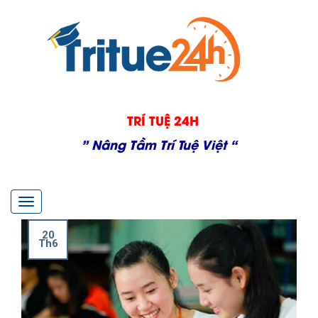
TRÍ TUỆ 24H
” Nâng Tầm Trí Tuệ Việt “
Toggle
navigation
20
Th6